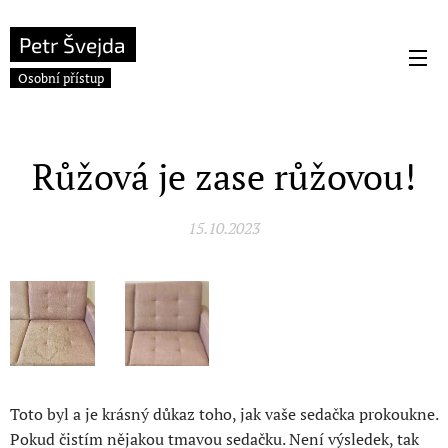
Petr Švejda
Osobní přístup
Růžová je zase růžovou!
15.10.2023
Toto byl a je krásný důkaz toho, jak vaše sedačka prokoukne.
Pokud čistím nějakou tmavou sedačku. Není výsledek, tak