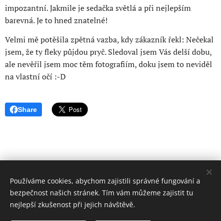
impozantní. Jakmile je sedačka světlá a při nejlepším
barevná. Je to hned znatelné!
Velmi mě potěšila zpětná vazba, kdy zákazník řekl: Nečekal
jsem, že ty fleky půjdou pryč. Sledoval jsem Vás delší dobu,
ale nevěřil jsem moc těm fotografiím, doku jsem to neviděl
na vlastní očí :-D
Share
Používáme cookies, abychom zajistili správné fungování a
bezpečnost našich stránek. Tím vám můžeme zajistit tu
nejlepší zkušenost při jejich návštěvě.
© 2025 Všechna práva vyhrazena