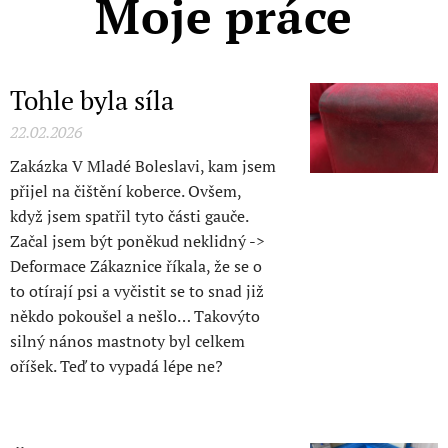
Moje práce
Tohle byla síla
22.02.2026
Zakázka V Mladé Boleslavi, kam jsem
přijel na čištění koberce. Ovšem,
když jsem spatřil tyto části gauče.
Začal jsem být poněkud neklidný ->
Deformace Zákaznice říkala, že se o
to otírají psi a vyčistit se to snad již
někdo pokoušel a nešlo… Takovýto
silný nános mastnoty byl celkem
oříšek. Teď to vypadá lépe ne?