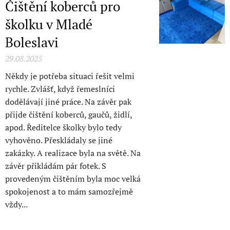
Čištění koberců pro
školku v Mladé
Boleslavi
29.08.2025
Někdy je potřeba situaci řešit velmi
rychle. Zvlášť, když řemeslníci
dodělávají jiné práce. Na závěr pak
přijde čištění koberců, gaučů, židlí,
apod. Ředitelce školky bylo tedy
vyhověno. Přeskládaly se jiné
zakázky. A realizace byla na světě. Na
závěr přikládám pár fotek. S
provedeným čištěním byla moc velká
spokojenost a to mám samozřejmě
vždy...