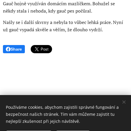
Gauč hojně využíván domácím mazlíčkem. Bohužel se
někdy stala i nehoda, kdy gauč pes počůral.
Našly se i další skvrny a nebyla to vůbec lehká práce. Nyní
už gauč vypadá skvěle a věřím, že dlouho vydrží.
Share
Používáme cookies, abychom zajistili správné fungování a
bezpečnost našich stránek. Tím vám můžeme zajistit tu
nejlepší zkušenost při jejich návštěvě.
© 2025 Všechna práva vyhrazena