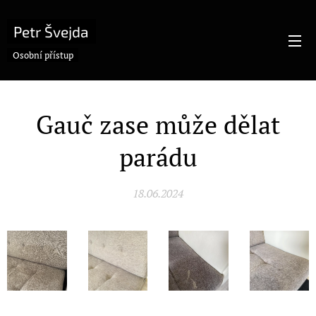
Petr Švejda
Osobní přístup
Gauč zase může dělat
parádu
18.06.2024