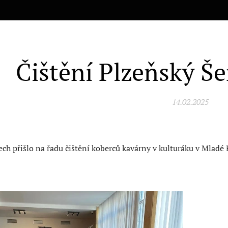
Čištění Plzeňský Š
14.02.2025
ch přišlo na řadu čištění koberců kavárny v kulturáku v Mladé B