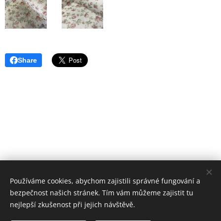
Share
Používáme cookies, abychom zajistili správné fungování a
bezpečnost našich stránek. Tím vám můžeme zajistit tu
nejlepší zkušenost při jejich návštěvě.
© 2025 Všechna práva vyhrazena